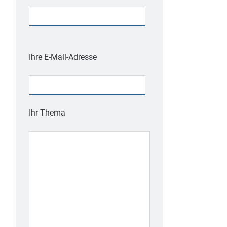
Bitte
lasse
Ihre E-Mail-Adresse
dieses
Feld
leer.
Ihr Thema