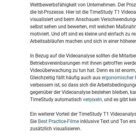
Wettbewerbsfähigkeit von Unternehmen. Der Proze
die Ist-Prozesse. Hier ist die TimeStudy T1 Videoan
visualisiert und beim Anschauen Verschwendungen
selbst sehen und bewerten, mit welchen Maßnahm
motiviert. Und oft sind es kleine und einfach zu r
Arbeitsabläufen machen und sich in einer höhere
In Bezug auf die Videoanalyse sollten die Mitarb
Betriebsvereinbarungen mit ihnen getroffen werden
Videoüberwachung zu tun hat. Denn es ist enorm
Gleichzeitig fällt häufig auch aus
e
rgonomischer 
verbessern ist, so dass sich die Arbeitsbedingung
gegenüber der Videoanalyse bestehen bleiben, kan
TimeStudy automatisch
verpixeln,
und es gibt ke
Ein weiterer Vorteil der TimeStudy T1 Videoanalys
Sie
Best Practice-Filme
inklusive Text und Ton ers
zusätzlich visualisieren.