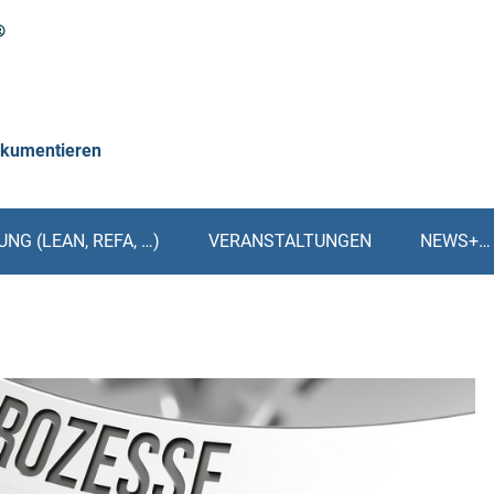
okumentieren
NG (LEAN, REFA, …)
VERANSTALTUNGEN
NEWS+…