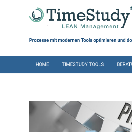
Skip
to
content
Prozesse mit modernen Tools optimieren und d
HOME
TIMESTUDY TOOLS
BERATU