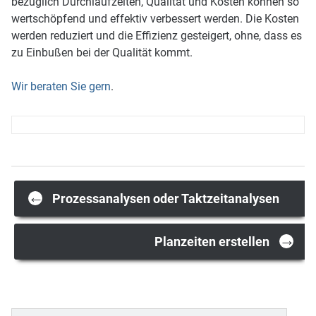
bezüglich Durchlaufzeiten, Qualität und Kosten können so
wertschöpfend und effektiv verbessert werden. Die Kosten
werden reduziert und die Effizienz gesteigert, ohne, dass es
zu Einbußen bei der Qualität kommt.
Wir beraten Sie gern
.
Post
←
Prozessanalysen oder Taktzeitanalysen
→
navigation
Planzeiten erstellen