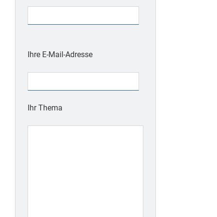
Bitte
lasse
Ihre E-Mail-Adresse
dieses
Feld
leer.
Ihr Thema