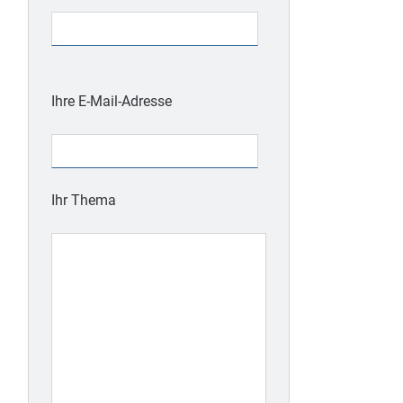
Bitte
lasse
Ihre E-Mail-Adresse
dieses
Feld
leer.
Ihr Thema