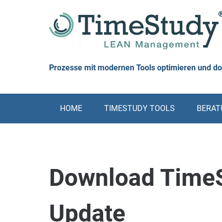
Skip
to
content
Prozesse mit modernen Tools optimieren und d
HOME
TIMESTUDY TOOLS
BERATU
Download TimeS
Update