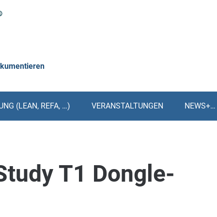
okumentieren
NG (LEAN, REFA, …)
VERANSTALTUNGEN
NEWS+…
tudy T1 Dongle-