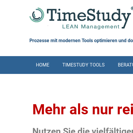
Skip
to
content
Prozesse mit modernen Tools optimieren und d
HOME
TIMESTUDY TOOLS
BERATU
Mehr als nur re
Nutzen Sie die vielfälti