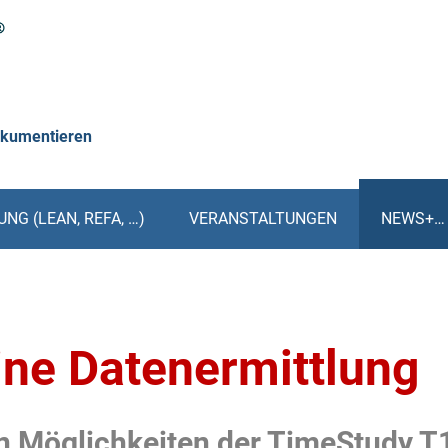
okumentieren
NG (LEAN, REFA, …)
VERANSTALTUNGEN
NEWS+…
ine Datenermittlung
gen Möglichkeiten der TimeStudy T