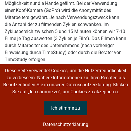
Möglichkeit nur die Hände gefilmt. Bei der Verwendung
einer Kopf-Kamera (GoPro) wird die Anonymität des
Mitarbeiters gewährt. Je nach Verwendungszweck kann
die Anzahl der zu filmenden Zyklen schwanken. Im
Zyklusbereich zwischen 5 und 15 Minuten können wir 7-10
Filme je Tag auswerten (3 Zyklen je Film). Das Filmen kann
durch Mitarbeiter des Unternehmens (nach vorheriger
Einweisung durch TimeStudy) oder durch die Berater von
TimeStudy erfolgen.
Diese Seite verwendet Cookies, um die Nutzerfreundlichkeit
Das Auswerten der Filme erfolgt in der Regel im Büro von
zu verbessern. Nähere Informationen zu Ihren Rechten als
TimeStudy. Es ist jedoch sinnvoll, die ersten Auswertungen
Benutzer finden Sie in unserer Datenschutzerklärung. Klicken
gemeinsam mit einem Spezialisten des Unternehmens
Sie auf „Ich stimme zu“, um Cookies zu akzeptieren.
durchzuführen, um einen einheitlichen Sprachgebrauch
sicher zu stellen. Der Aufwand für die Auswertung der
Ich stimme zu
Filme hängt stark von der gewünschten Detaillierung der
Abläufe ab. Wir empfehlen mindestens die Unterscheidung
wertschöpfender (Hauptzeiten) und nicht wertschöpfender
Datenschutzerklärung
(Nebentätigkeiten, Unterbrechungen, Störungen)