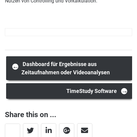
Nutzen von Controlling und Vorkalkulation.
Post
Dashboard für Ergebnisse aus
←
Zeitaufnahmen oder Videoanalysen
navigation
→
TimeStudy Software
Share this on ...