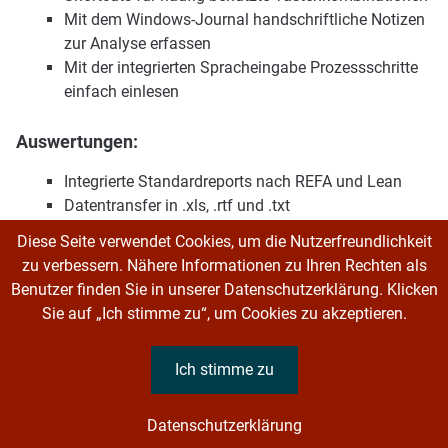
Mit dem Windows-Journal handschriftliche Notizen
zur Analyse erfassen
Mit der integrierten Spracheingabe Prozessschritte
einfach einlesen
Auswertungen:
Integrierte Standardreports nach REFA und Lean
Datentransfer in .xls, .rtf und .txt
Verwendung eigener firmenspezifischer
Diese Seite verwendet Cookies, um die Nutzerfreundlichkeit
Excelvorlagen (REFA, LEAN, Dashboards) via Excel-
zu verbessern. Nähere Informationen zu Ihren Rechten als
Exportkonfigurator
Benutzer finden Sie in unserer Datenschutzerklärung. Klicken
Erstellung von Arbeitsanweisungen
Sie auf „Ich stimme zu“, um Cookies zu akzeptieren.
REFA-Anforderungen:
Ich stimme zu
Unveränderliches Urprotokoll
Mitlaufender Epsilonwert
Datenschutzerklärung
Erweiterte Ablaufabschnittsbeschreibung,