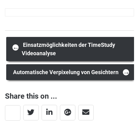
Post
Einsatzmöglichkeiten der TimeStudy
←
Videoanalyse
navigation
→
Automatische Verpixelung von Gesichtern
Share this on ...