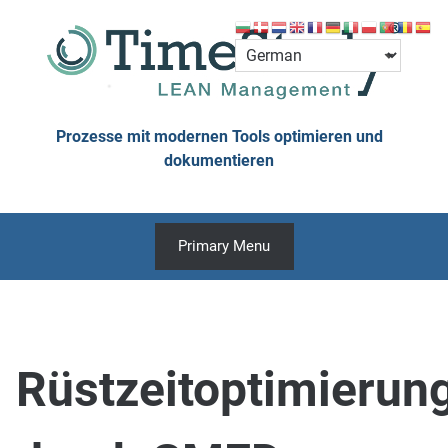
Skip
to
content
Prozesse mit modernen Tools optimieren und
dokumentieren
Primary Menu
Rüstzeitoptimierun