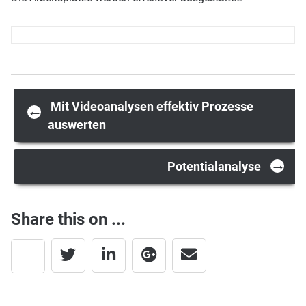
Post
Mit Videoanalysen effektiv Prozesse
←
auswerten
navigation
→
Potentialanalyse
Share this on ...