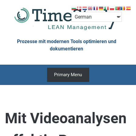
Skip
to
content
Prozesse mit modernen Tools optimieren und
dokumentieren
Primary Menu
Mit Videoanalysen