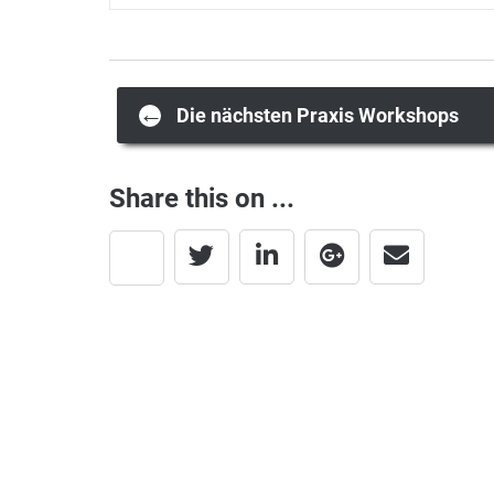
Post
←
Die nächsten Praxis Workshops
navigation
Share this on ...