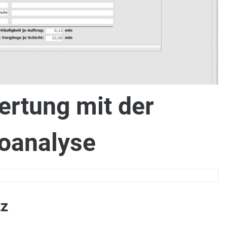
rtung mit der
oanalyse
tz