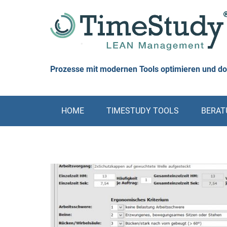
Skip
to
content
Prozesse mit modernen Tools optimieren und d
HOME
TIMESTUDY TOOLS
BERATU