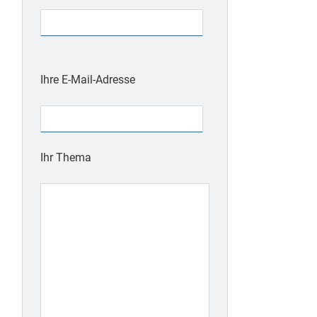
Bitte
lasse
Ihre E-Mail-Adresse
dieses
Feld
leer.
Ihr Thema