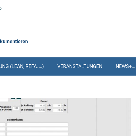
okumentieren
NG (LEAN, REFA, …)
VERANSTALTUNGEN
NEWS+…