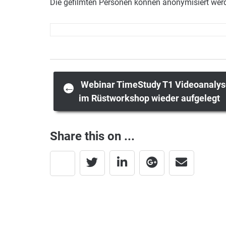
Die gefilmten Personen können anonymisiert werd
Post
Webinar TimeStudy T1 Videoanaly
←
im Rüstworkshop wieder aufgelegt
navigation
Share this on ...