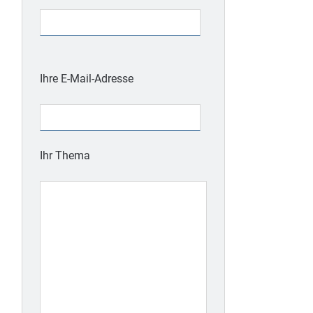
Bitte
lasse
Ihre E-Mail-Adresse
dieses
Feld
leer.
Ihr Thema