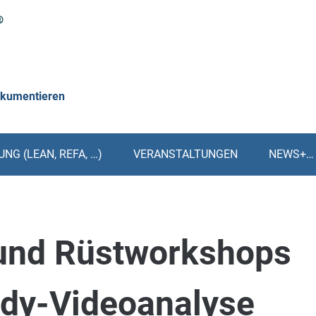
okumentieren
NG (LEAN, REFA, …)
VERANSTALTUNGEN
NEWS+…
und Rüstworkshops
udy-Videoanalyse