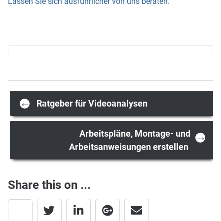
Lassen Sie sich ausführlicher von uns beraten.
Post
←
Ratgeber für Videoanalysen
navigation
Arbeitspläne, Montage- und
→
Arbeitsanweisungen erstellen
Share this on ...