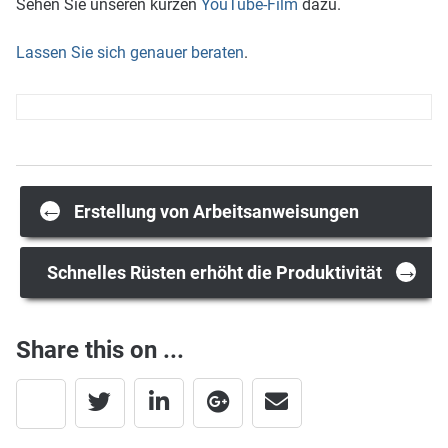
Sehen Sie unseren kurzen
YouTube-Film
dazu.
Lassen Sie sich genauer beraten
.
Post
←
Erstellung von Arbeitsanweisungen
→
navigation
Schnelles Rüsten erhöht die Produktivität
Share this on ...