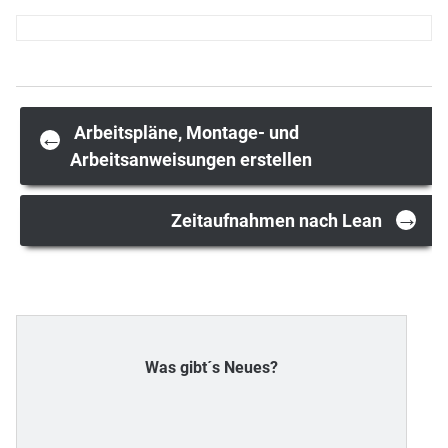
Post
Arbeitspläne, Montage- und
←
Arbeitsanweisungen erstellen
navigation
→
Zeitaufnahmen nach Lean
Was gibt´s Neues?