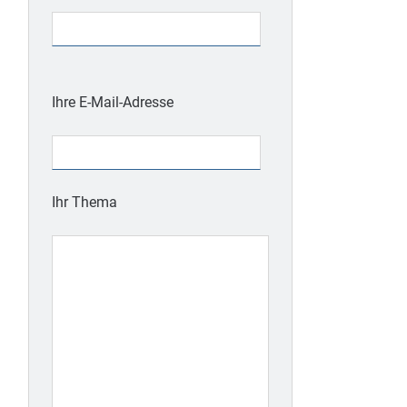
Bitte
lasse
Ihre E-Mail-Adresse
dieses
Feld
leer.
Ihr Thema