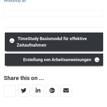
Workshop an.
Post
TimeStudy Basismodul für effektive
←
Zeitaufnahmen
navigation
→
Erstellung von Arbeitsanweisungen
Share this on ...